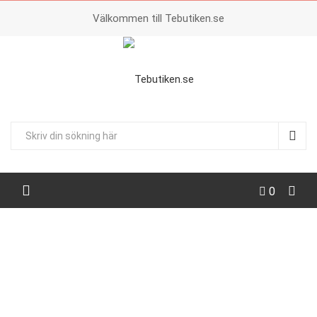
Välkommen till Tebutiken.se
0
HEM
JULTE
RUDOLFS RÖDA 4 FAVORITER