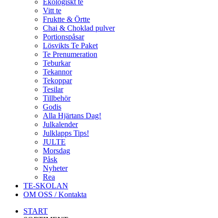
Ekologiskt te
Vitt te
Fruktte & Örtte
Chai & Choklad pulver
Portionspåsar
Lösvikts Te Paket
Te Prenumeration
Teburkar
Tekannor
Tekoppar
Tesilar
Tillbehör
Godis
Alla Hjärtans Dag!
Julkalender
Julklapps Tips!
JULTE
Morsdag
Påsk
Nyheter
Rea
TE-SKOLAN
OM OSS / Kontakta
START