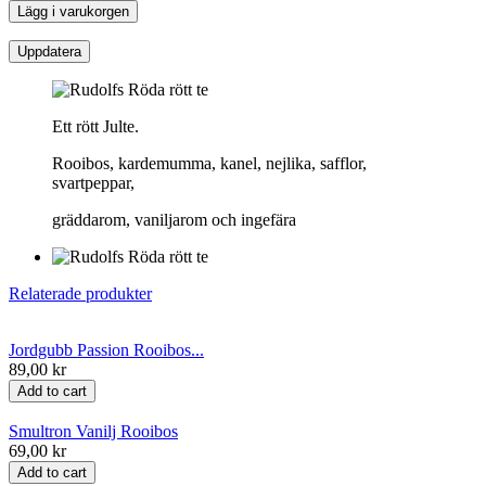
Lägg i varukorgen
Ett rött Julte.
Rooibos, kardemumma, kanel, nejlika, safflor,
svartpeppar,
gräddarom, vaniljarom och ingefära
Relaterade produkter
Jordgubb Passion Rooibos...
89,00 kr
Add to cart
Smultron Vanilj Rooibos
69,00 kr
Add to cart