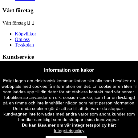
Vårt företag
Vårt företag


Köpvillkor
Om oss
Te-skolan
Kundservice
Kundservice


Information om kakor
Har du frågor eller förslag till oss når du oss på telefon: 070-
Enligt lagen om elektronisk kommunikation ska alla som besöker en
5342998
webbplats med cookies få information om det. En cookie är en liten fil
som laddas upp till din dator för att etablera kontakt med vår server.
Följ oss
Tebutiken.se använder en s.k. session-cookie, som har en livslängd
på en timme och inte innehåller någon som helst personinformation.
Det enda cookien gör är att se till att de varor du stoppar i
Följ oss


kundvagnen inte förväxlas med andra varor som andra kunder som
handlar samtidigt som du stoppar i sina kundvagnar.
Facebook
Du kan läsa mer om vår integritetspolicy här:
Instagram
Integritetspolicy
Tebutiken.se © 2024 | Alla rättigheter förbehållna.