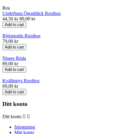
Rea
Underbara Ögonblick Rooibos
44,50 kr
89,00 kr
Add to cart
Björngodis Rooibos
79,00 kr
Add to cart
Nisses Röda
89,00 kr
Add to cart
Kvällsmys Rooibos
69,00 kr
Add to cart
Ditt konto
Ditt konto


Inloggning
Mitt konto