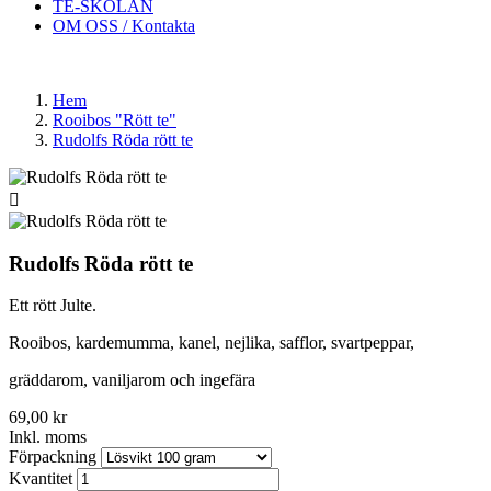
TE-SKOLAN
OM OSS / Kontakta
Hem
Rooibos "Rött te"
Rudolfs Röda rött te

Rudolfs Röda rött te
Ett rött Julte.
Rooibos, kardemumma, kanel, nejlika, safflor, svartpeppar,
gräddarom, vaniljarom och ingefära
69,00 kr
Inkl. moms
Förpackning
Kvantitet