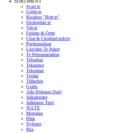
SORTIMENT
Svart te
Grönt te
Rooibos "Rött te"
Ekologiskt te
Vitt te
Fruktte & Örtte
Chai & Choklad pulver
Portionspåsar
Lösvikts Te Paket
Te Prenumeration
Teburkar
Tekannor
Tekoppar
Tesilar
Tillbehör
Godis
Alla Hjärtans Dag!
Julkalender
Julklapps Tips!
JULTE
Morsdag
Påsk
Nyheter
Rea