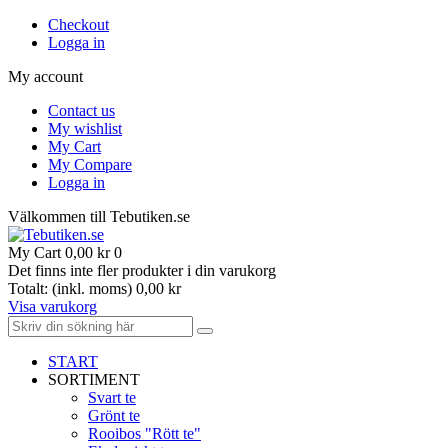
Checkout
Logga in
My account
Contact us
My wishlist
My Cart
My Compare
Logga in
Välkommen till Tebutiken.se
My Cart
0,00 kr
0
Det finns inte fler produkter i din varukorg
Totalt: (inkl. moms)
0,00 kr
Visa varukorg
START
SORTIMENT
Svart te
Grönt te
Rooibos "Rött te"