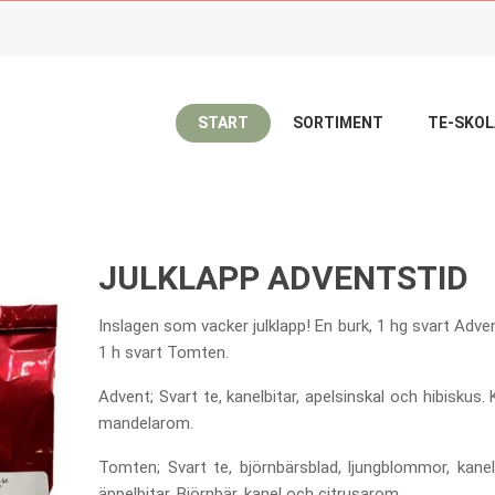
START
SORTIMENT
TE-SKO
EM
JULKLAPPS TIPS!
JULKLAPP ADVENTST
JULKLAPP ADVENTSTID
Inslagen som vacker julklapp! En burk, 1 hg svart Adv
1 h svart Tomten.
Advent; Svart te, kanelbitar, apelsinskal och hibiskus.
mandelarom.
Tomten; Svart te, björnbärsblad, ljungblommor, kanel
äppelbitar. Björnbär, kanel och citrusarom.