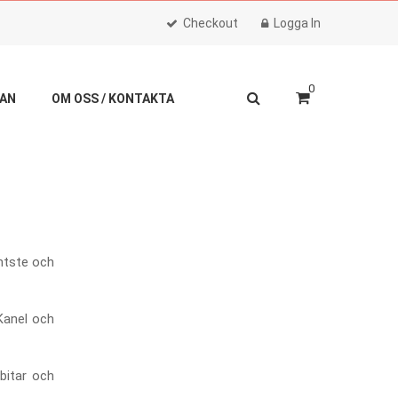
Checkout
Logga In
0
LAN
OM OSS / KONTAKTA
ID
entste och
 Kanel och
bitar och