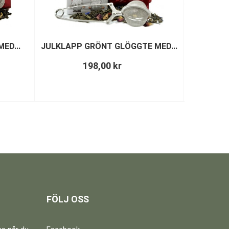
ED...
JULKLAPP GRÖNT GLÖGGTE MED...
S
198,00 kr
FÖLJ OSS