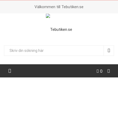
Välkommen till Tebutiken.se
0
HEM
TEKOPPAR
FRUKOSTMUGG LODDEN
WILLIAM MORRIS