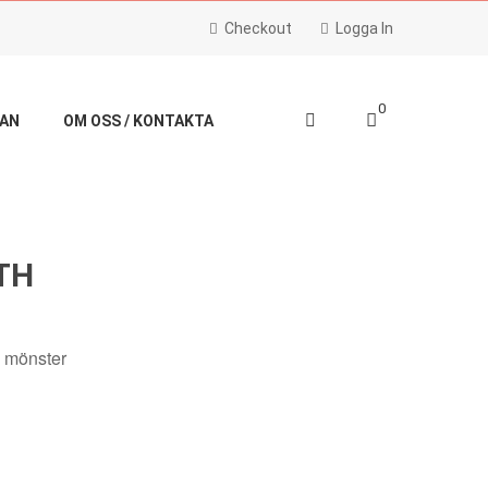
Checkout
Logga In
0
LAN
OM OSS / KONTAKTA
FOR ONE
TH
a mönster