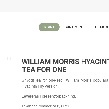
START
SORTIMENT
TE-SKO
TEKANNOR
WILLIAM MORRIS HYACINTH TEA 

WILLIAM MORRIS HYACIN
TEA FOR ONE
Snyggt tea for one-set i William Morris populär
Hyacinth i ny version.
Levereras i presentförpackning.
Tekannan rymmer ca 0,3 liter