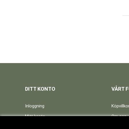
DITT KONTO
VÅRT 
Inloggning
Köpvillko
Mitt konto
Om oss
Te-skola