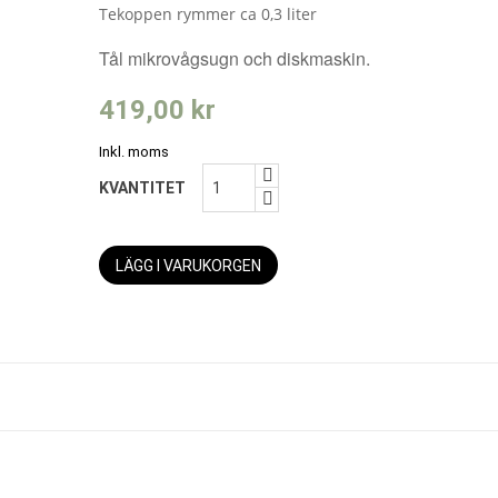
Tekoppen rymmer ca 0,3 liter
Tål mikrovågsugn och diskmaskin.
419,00 kr
Inkl. moms
KVANTITET
LÄGG I VARUKORGEN